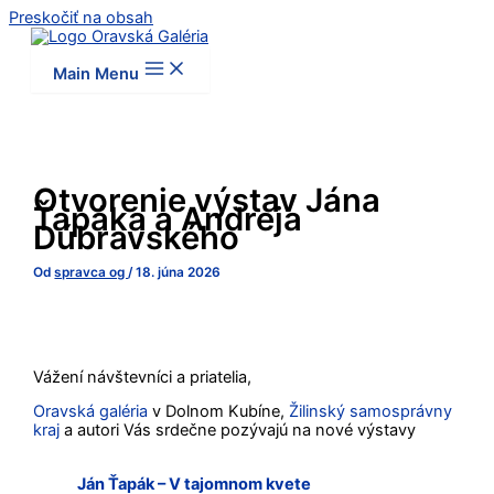
Preskočiť na obsah
Main Menu
Otvorenie výstav Jána
Ťapáka a Andreja
Dúbravského
Od
spravca og
/
18. júna 2026
Vážení návštevníci a priatelia,
Oravská galéria
v Dolnom Kubíne,
Žilinský samosprávny
kraj
a autori Vás srdečne pozývajú na nové výstavy
Ján Ťapák – V tajomnom kvete