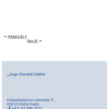
PREDOŠLÝ
ĎALŠÍ
Hviezdoslavovo námestie 11
026 01 Dolný Kubín
+421 43 586 3212