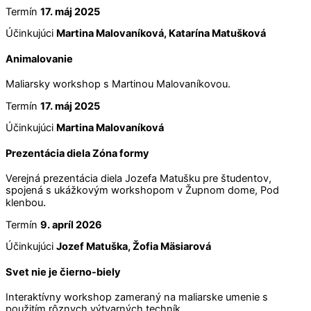
Termín
17. máj 2025
Účinkujúci
Martina Malovaníková, Katarína Matušková
Animalovanie
Maliarsky workshop s Martinou Malovaníkovou.
Termín
17. máj 2025
Účinkujúci
Martina Malovaníková
Prezentácia diela Zóna formy
Verejná prezentácia diela Jozefa Matušku pre študentov,
spojená s ukážkovým workshopom v Župnom dome, Pod
.
klenbou
Termín
9. apríl 2026
Účinkujúci
Jozef Matuška,
Žofia Mäsiarová
Svet nie je čierno-biely
Interaktívny workshop zameraný na maliarske umenie s
použitím rôznych výtvarných techník.