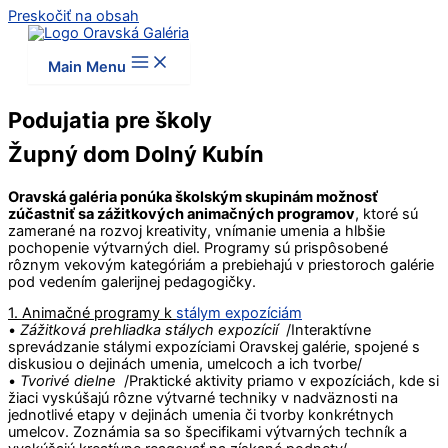
Preskočiť na obsah
Main Menu
Podujatia pre školy
Župný dom Dolný Kubín
Oravská galéria ponúka školským skupinám možnosť
zúčastniť sa zážitkových animačných programov
, ktoré sú
zamerané na rozvoj kreativity, vnímanie umenia a hlbšie
pochopenie výtvarných diel. Programy sú prispôsobené
rôznym vekovým kategóriám a prebiehajú v priestoroch galérie
pod vedením galerijnej pedagogičky.
1. Animačné programy k
stálym expozíciám
•
Zážitková prehliadka stálych expozícií
/Interaktívne
sprevádzanie stálymi expozíciami Oravskej galérie, spojené s
diskusiou o dejinách umenia, umelcoch a ich tvorbe/
•
Tvorivé dielne
/Praktické aktivity priamo v expozíciách, kde si
žiaci vyskúšajú rôzne výtvarné techniky v nadväznosti na
jednotlivé etapy v dejinách umenia či tvorby konkrétnych
umelcov. Zoznámia sa so špecifikami výtvarných techník a