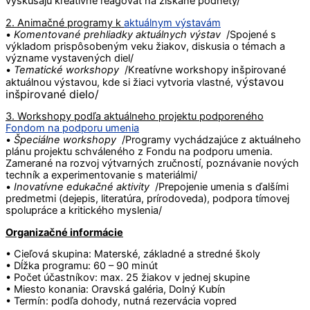
vyskúšajú kreatívne reagovať na získané podnety/
2. Animačné programy k
aktuálnym výstavám
•
Komentované prehliadky aktuálnych výstav
/Spojené s
výkladom prispôsobeným veku žiakov, diskusia o témach a
význame vystavených diel/
•
Tematické workshopy
/Kreatívne workshopy inšpirované
výstavou
aktuálnou výstavou, kde si žiaci vytvoria vlastné,
inšpirované
dielo/
3. Workshopy podľa aktuálneho projektu podporeného
Fondom na podporu umenia
•
Špeciálne workshopy
/Programy vychádzajúce z aktuálneho
plánu projektu schváleného z Fondu na podporu umenia.
Zamerané na rozvoj výtvarných zručností, poznávanie nových
techník a experimentovanie s materiálmi/
•
Inovatívne edukačné aktivity
/Prepojenie umenia s ďalšími
predmetmi (dejepis, literatúra, prírodoveda), podpora tímovej
spolupráce a kritického myslenia/
Organizačné informácie
• Cieľová skupina: Materské, základné a stredné školy
• Dĺžka programu: 60 – 90 minút
• Počet účastníkov: max. 25 žiakov v jednej skupine
• Miesto konania: Oravská galéria, Dolný Kubín
• Termín: podľa dohody, nutná rezervácia vopred