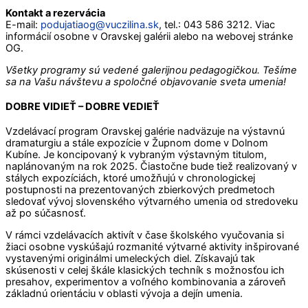
Kontakt a rezervácia
E-mail:
podujatiaog@vuczilina.sk
, tel.: 043 586 3212. Viac
informácií osobne v Oravskej galérii alebo na webovej stránke
OG.
Všetky programy sú vedené galerijnou pedagogičkou. Tešíme
sa na Vašu návštevu a spoločné objavovanie sveta umenia!
DOBRE VIDIEŤ – DOBRE VEDIEŤ
Vzdelávací program Oravskej galérie nadväzuje na výstavnú
dramaturgiu a stále expozície v Župnom dome v Dolnom
Kubíne. Je koncipovaný k vybraným výstavným titulom,
naplánovaným na rok 2025. Čiastočne bude tiež realizovaný v
stálych expozíciách, ktoré umožňujú v chronologickej
postupnosti na prezentovaných zbierkových predmetoch
sledovať vývoj slovenského výtvarného umenia od stredoveku
až po súčasnosť.
V rámci vzdelávacích aktivít v čase školského vyučovania si
žiaci osobne vyskúšajú rozmanité výtvarné aktivity inšpirované
vystavenými originálmi umeleckých diel. Získavajú tak
skúsenosti v celej škále klasických techník s možnosťou ich
presahov, experimentov a voľného kombinovania a zároveň
základnú orientáciu v oblasti vývoja a dejín umenia.