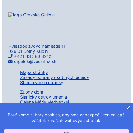
Hviezdoslavovo námestie 11
026 01 Dolný Kubín
+421 43 586 3212
orgaldk@vuczilina.sk
Mapa stránky
Zásady ochrany osobných údajov
Staršia verzia stránky
Župný dom
Slanický ostrov umenia
Galéria Márie Medveckej
Plátennícky dom