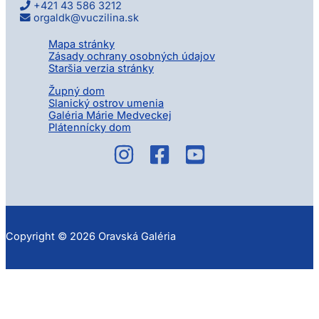
+421 43 586 3212
orgaldk@vuczilina.sk
Mapa stránky
Zásady ochrany osobných údajov
Staršia verzia stránky
Župný dom
Slanický ostrov umenia
Galéria Márie Medveckej
Plátennícky dom
Copyright © 2026 Oravská Galéria