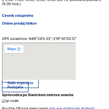
15.00 hod.)
Cenník vstupného
Online predaj lístkov
GPS súradnice: N49°24’0.33″; E19°30’50.12″
Stále expozície
Podujatia
Sprievodca po Slanickom ostrove umenia
Použite QR kod alebo tento
link pre stiahnutie Android