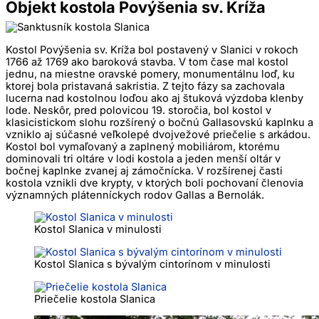
Objekt kostola Povýšenia sv. Kríža
Kostol Povýšenia sv. Kríža bol postavený v Slanici v rokoch
1766 až 1769 ako baroková stavba. V tom čase mal kostol
jednu, na miestne oravské pomery, monumentálnu loď, ku
ktorej bola pristavaná sakristia. Z tejto fázy sa zachovala
lucerna nad kostolnou loďou ako aj štuková výzdoba klenby
lode. Neskôr, pred polovicou 19. storočia, bol kostol v
klasicistickom slohu rozšírený o bočnú Gallasovskú kaplnku a
vzniklo aj súčasné veľkolepé dvojvežové priečelie s arkádou.
Kostol bol vymaľovaný a zaplnený mobiliárom, ktorému
dominovali tri oltáre v lodi kostola a jeden menší oltár v
bočnej kaplnke zvanej aj zámočnícka. V rozšírenej časti
kostola vznikli dve krypty, v ktorých boli pochovaní členovia
významných plátenníckych rodov Gallas a Bernolák.
Kostol Slanica v minulosti
Kostol Slanica s bývalým cintorínom v minulosti
Priečelie kostola Slanica