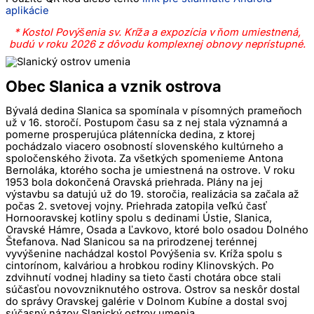
aplikácie
* Kostol Povýšenia sv. Kríža a expozícia v ňom umiestnená,
budú v roku 2026 z dôvodu komplexnej obnovy neprístupné.
Obec
Slanica
a vznik ostrova
Bývalá dedina Slanica sa spomínala v písomných prameňoch
už v 16. storočí. Postupom času sa z nej stala významná a
pomerne prosperujúca plátennícka dedina, z ktorej
pochádzalo viacero osobností slovenského kultúrneho a
spoločenského života. Za všetkých spomenieme Antona
Bernoláka, ktorého socha je umiestnená na ostrove. V roku
1953 bola dokončená Oravská priehrada. Plány na jej
výstavbu sa datujú už do 19. storočia, realizácia sa začala až
počas 2. svetovej vojny. Priehrada zatopila veľkú časť
Hornooravskej kotliny spolu s dedinami Ústie, Slanica,
Oravské Hámre, Osada a Ľavkovo, ktoré bolo osadou Dolného
Štefanova. Nad Slanicou sa na prirodzenej terénnej
vyvýšenine nachádzal kostol Povýšenia sv. Kríža spolu s
cintorínom, kalváriou a hrobkou rodiny Klinovských. Po
zdvihnutí vodnej hladiny sa tieto časti chotára obce stali
súčasťou novovzniknutého ostrova. Ostrov sa neskôr dostal
do správy Oravskej galérie v Dolnom Kubíne a dostal svoj
súčasný názov Slanický ostrov umenia.