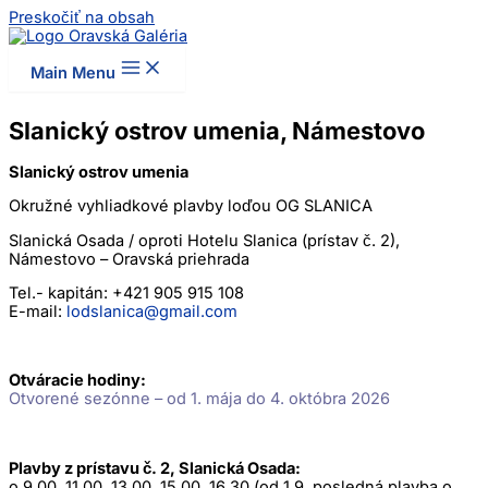
Preskočiť na obsah
Main Menu
Slanický ostrov umenia, Námestovo
Slanický ostrov umenia
Okružné vyhliadkové plavby loďou OG SLANICA
Slanická Osada / oproti Hotelu Slanica (prístav č. 2),
Námestovo – Oravská priehrada
Tel.- kapitán: +421 905 915 108
E-mail:
lodslanica@gmail.com
Otváracie hodiny:
Otvorené sezónne – od 1. mája do 4. októbra 2026
Plavby z prístavu č. 2, Slanická Osada:
o 9.00, 11.00, 13.00, 15.00, 16.30 (od 1.9. posledná plavba o