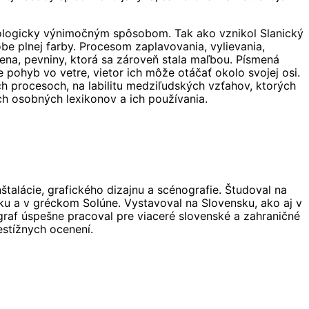
echnologicky výnimočným spôsobom. Tak ako vznikol Slanický
e plnej farby. Procesom zaplavovania, vylievania,
ena, pevniny, ktorá sa zároveň stala maľbou. Písmená
 pohyb vo vetre, vietor ich môže otáčať okolo svojej osi.
ch procesoch, na labilitu medziľudských vzťahov, ktorých
ich osobných lexikonov a ich používania.
talácie, grafického dizajnu a scénografie. Študoval na
sku a v gréckom Solúne. Vystavoval na Slovensku, ako aj v
nograf úspešne pracoval pre viaceré slovenské a zahraničné
estížnych ocenení.