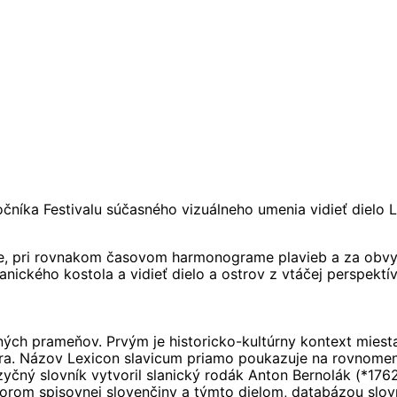
očníka Festivalu súčasného vizuálneho umenia vidieť dielo
me, pri rovnakom časovom harmonograme plavieb a za obvy
nického kostola a vidieť dielo a ostrov z vtáčej perspektív
ných prameňov. Prvým je historicko-kultúrny kontext miesta
utora. Názov Lexicon slavicum priamo poukazuje na rovnom
ný slovník vytvoril slanický rodák Anton Bernolák (*1762
torom spisovnej slovenčiny a týmto dielom, databázou slovn