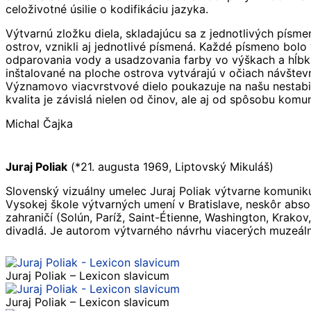
celoživotné úsilie o kodifikáciu jazyka.
Výtvarnú zložku diela, skladajúcu sa z jednotlivých písme
ostrov, vznikli aj jednotlivé písmená. Každé písmeno bol
odparovania vody a usadzovania farby vo výškach a hĺbkac
inštalované na ploche ostrova vytvárajú v očiach návštevn
Významovo viacvrstvové dielo poukazuje na našu nestabili
kvalita je závislá nielen od činov, ale aj od spôsobu kom
Michal Čajka
Juraj Poliak
(*21. augusta 1969, Liptovský Mikuláš)
Slovenský vizuálny umelec Juraj Poliak výtvarne komuniku
Vysokej škole výtvarných umení v Bratislave, neskôr abso
zahraničí (Solún, Paríž, Saint-Étienne, Washington, Krako
divadlá. Je autorom výtvarného návrhu viacerých muzeálny
Juraj Poliak – Lexicon slavicum
Juraj Poliak – Lexicon slavicum