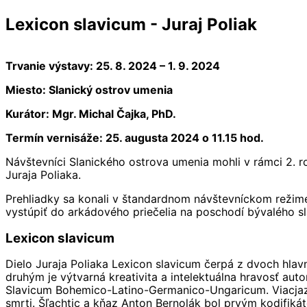
Lexicon slavicum - Juraj Poliak
Trvanie výstavy: 25. 8. 2024 – 1. 9. 2024
Miesto: Slanický ostrov umenia
Kurátor: Mgr. Michal Čajka, PhD.
Termín vernisáže: 25. augusta 2024 o 11.15 hod.
Návštevníci Slanického ostrova umenia mohli v rámci 2. r
Juraja Poliaka.
Prehliadky sa konali v štandardnom návštevníckom reži
vystúpiť do arkádového priečelia na poschodí bývalého sla
Lexicon slavicum
Dielo Juraja Poliaka Lexicon slavicum čerpá z dvoch hlav
druhým je výtvarná kreativita a intelektuálna hravosť a
Slavicum Bohemico-Latino-Germanico-Ungaricum. Viacjazyč
smrti. Šľachtic a kňaz Anton Bernolák bol prvým kodifiká