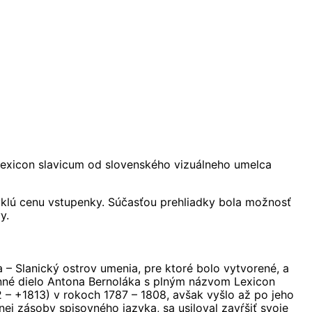
 Lexicon slavicum od slovenského vizuálneho umelca
klú cenu vstupenky. Súčasťou prehliadky bola možnosť
y.
 – Slanický ostrov umenia, pre ktoré bolo vytvorené, a
enné dielo Antona Bernoláka s plným názvom Lexicon
 – +1813) v rokoch 1787 – 1808, avšak vyšlo až po jeho
ej zásoby spisovného jazyka, sa usiloval zavŕšiť svoje