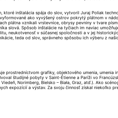
n, ktoré inštalácia spája do slov, vytvoril Juraj Poliak t
o vyformované ako vyvýšený ostrov pokrytý plátnom v nádob
h plátna vznikali vrstevnice, obrysy pevniny v tvare písm
íka slová. Spôsob inštalácie na tyčiach im naviac umožňuje
tu, neukotvenosť v súčasnej spoločnosti a v jej historický
unikácie, teda od slov, správneho spôsobu ich výberu z naš
je prostredníctvom grafiky, objektového umenia, umenia inš
lvoval študijné pobyty v Saint-Étienne a Paríži vo Francúz
v, Viedeň, Norimberg, Bielsko – Biała, Graz, atď.). Ako scé
ch expozícií a výstav. Za svoju činnosť získal niekoľko pr